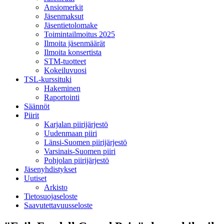
Ansiomerkit
Jäsenmaksut
Jäsentietolomake
Toimintailmoitus 2025
Ilmoita jäsenmäärät
Ilmoita konsertista
STM-tuotteet
Kokeiluvuosi
TSL-kurssituki
Hakeminen
Raportointi
Säännöt
Piirit
Karjalan piirijärjestö
Uudenmaan piiri
Länsi-Suomen piirijärjestö
Varsinais-Suomen piiri
Pohjolan piirijärjestö
Jäsenyhdistykset
Uutiset
Arkisto
Tietosuojaseloste
Saavutettavuusseloste