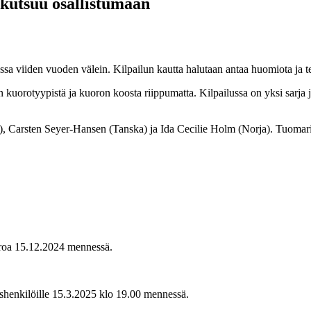
 kutsuu osallistumaan
ssa viiden vuoden välein. Kilpailun kautta halutaan antaa huomiota ja t
n kuorotyypistä ja kuoron koosta riippumatta. Kilpailussa on yksi sarja 
, Carsten Seyer-Hansen (Tanska) ja Ida Cecilie Holm (Norja). Tuomari
uoroa 15.12.2024 mennessä.
eyshenkilöille 15.3.2025 klo 19.00 mennessä.