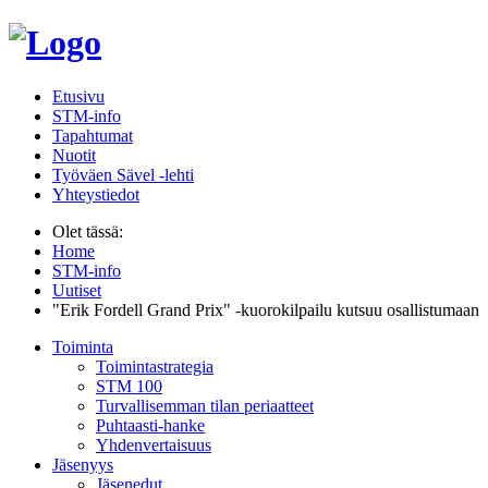
Etusivu
STM-info
Tapahtumat
Nuotit
Työväen Sävel -lehti
Yhteystiedot
Olet tässä:
Home
STM-info
Uutiset
"Erik Fordell Grand Prix" -kuorokilpailu kutsuu osallistumaan
Toiminta
Toimintastrategia
STM 100
Turvallisemman tilan periaatteet
Puhtaasti-hanke
Yhdenvertaisuus
Jäsenyys
Jäsenedut