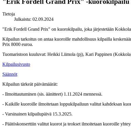
"Erik Fordell Grand Prix" -kuorokilpailu
Tietoja
Julkaistu: 02.09.2024
"Erik Fordell Grand Prix" on kuorokilpailu, joka järjestetään Kokkola
Kilpailun tarkoitus on antaa kuoroille mahdollisuus kilpailla keskenää
Prix 8000 euroa.
Tuomaristoon kuuluvat: Heikki Liimola (pj), Kari Pappinen (Kokkola)
Kilpailusivusto
Säännöt
Kilpailun tärkeät päivämäärät:
- Ilmoittautuminen (sis. äänitteet) 1.11.2024 mennessä.
- Kaikille kuoroille ilmoitetaan loppukilpailuun valitut kahdeksan k
- Varsinainen kilpailupäivä 15.3.2025.
- Päätöskonserttiin valitut kuorot ja teokset ilmoitetaan kuoroille yht