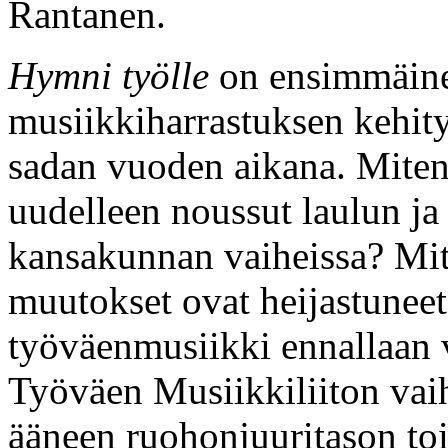
Rantanen.
Hymni työlle
on ensimmäine
musiikkiharrastuksen kehit
sadan vuoden aikana. Miten 
uudelleen noussut laulun ja
kansakunnan vaiheissa? Mite
muutokset ovat heijastuneet
työväenmusiikki ennallaan
Työväen Musiikkiliiton vaih
ääneen ruohonjuuritason to