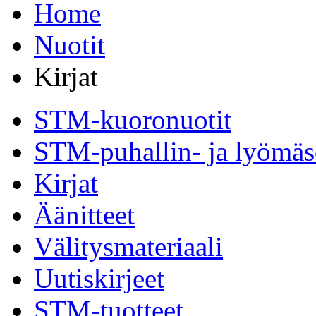
Home
Nuotit
Kirjat
STM-kuoronuotit
STM-puhallin- ja lyömäso
Kirjat
Äänitteet
Välitysmateriaali
Uutiskirjeet
STM-tuotteet