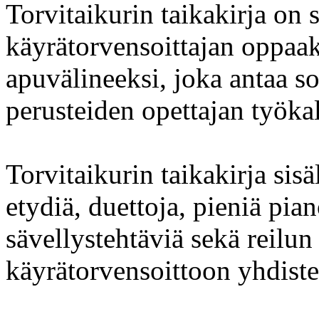
Torvitaikurin taikakirja on 
käyrätorvensoittajan oppaa
apuvälineeksi, joka antaa s
perusteiden opettajan työkal
Torvitaikurin taikakirja sisä
etydiä, duettoja, pieniä pian
sävellystehtäviä sekä reilu
käyrätorvensoittoon yhdiste