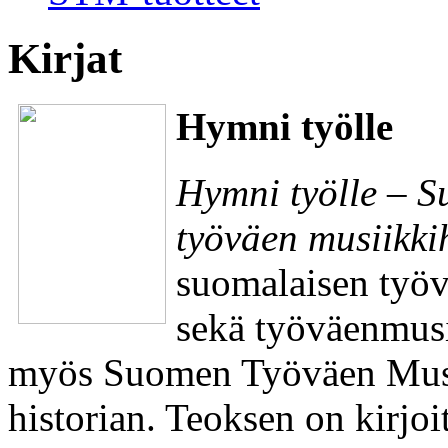
Kirjat
Hymni työlle
Hymni työlle – S
työväen musiikk
suomalaisen työv
sekä työväenmusii
myös Suomen Työväen Musii
historian. Teoksen on kirjoi