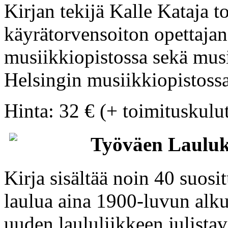
Kirjan tekijä Kalle Kataja t
käyrätorvensoiton opettaja
musiikkiopistossa sekä musi
Helsingin musiikkiopistossa
Hinta: 32 € (+ toimituskulu
Työväen Lauluk
Kirja sisältää noin 40 suosit
laulua aina 1900-luvun alk
uuden laululiikkeen julistav